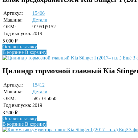
Артикул:
15406
Машина:
Детали
OEM:
91951j5152
Год выпуска:
2019
5 000
₽
Оставить заявку
В корзине
В корзину
Ещё 3 
Цилиндр тормозной главный Kia Stinger 
Артикул:
15412
Машина:
Детали
OEM:
58510J5050
Год выпуска:
2019
3 500
₽
Оставить заявку
В корзине
В корзину
Ещё 3 ф