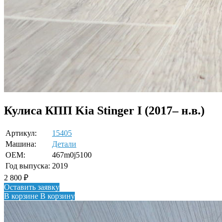
Кулиса КПП Kia Stinger I (2017– н.в.)
Артикул:
15405
Машина:
Детали
OEM:
467m0j5100
Год выпуска:
2019
2 800
₽
Оставить заявку
В корзине
В корзину