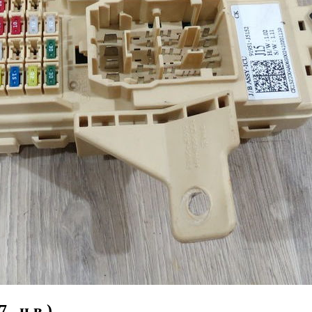
– н.в.)