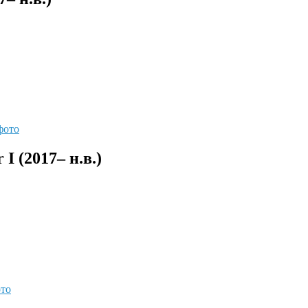
фото
I (2017– н.в.)
ото