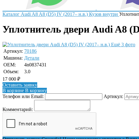
Каталог
Audi
A8
A8 (D5) IV (2017– н.в.)
Кузов внутри
Уплотнит
Уплотнитель двери Audi A8 (D5
Ещё 3 фото
Артикул:
70186
Машина:
Детали
OEM:
4n0837431
Объем:
3.0
17 000
₽
Оставить заявку
В корзине
В корзину
Телефон или Email:
Артикул:
Комментарий: