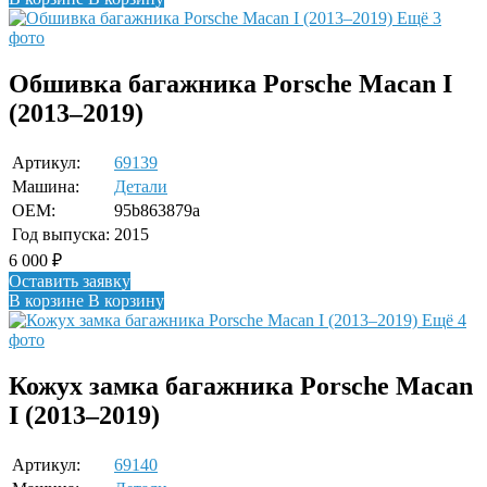
Ещё 3
фото
Обшивка багажника Porsche Macan I
(2013–2019)
Артикул:
69139
Машина:
Детали
OEM:
95b863879a
Год выпуска:
2015
6 000
₽
Оставить заявку
В корзине
В корзину
Ещё 4
фото
Кожух замка багажника Porsche Macan
I (2013–2019)
Артикул:
69140