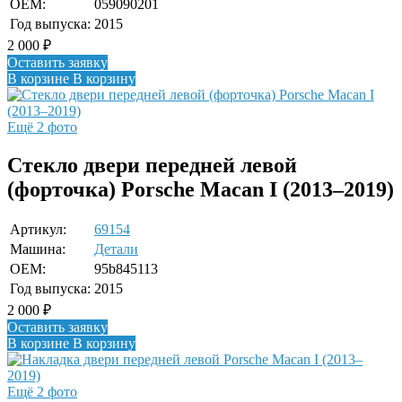
OEM:
059090201
Год выпуска:
2015
2 000
₽
Оставить заявку
В корзине
В корзину
Ещё 2 фото
Стекло двери передней левой
(форточка) Porsche Macan I (2013–2019)
Артикул:
69154
Машина:
Детали
OEM:
95b845113
Год выпуска:
2015
2 000
₽
Оставить заявку
В корзине
В корзину
Ещё 2 фото