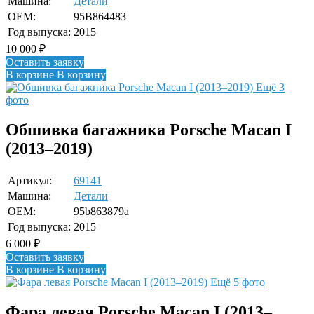
Машина:
Детали
OEM:
95B864483
Год выпуска:
2015
10 000
₽
Оставить заявку
В корзине
В корзину
Ещё 3
фото
Обшивка багажника Porsche Macan I
(2013–2019)
Артикул:
69141
Машина:
Детали
OEM:
95b863879a
Год выпуска:
2015
6 000
₽
Оставить заявку
В корзине
В корзину
Ещё 5 фото
Фара левая Porsche Macan I (2013–