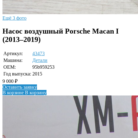
Ещё 3 фото
Насос воздушный Porsche Macan I
(2013–2019)
Артикул:
43473
Машина:
Детали
OEM:
95b959253
Год выпуска:
2015
9 000
₽
Оставить заявку
В корзине
В корзину