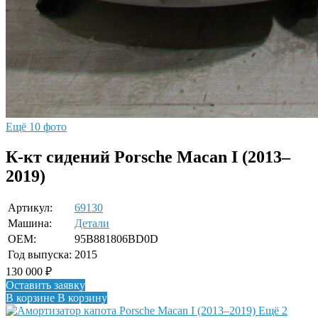
Ещё 10 фото
К-кт сидений Porsche Macan I (2013–
2019)
Артикул:
69130
Машина:
Детали
OEM:
95B881806BD0D
Год выпуска:
2015
130 000
₽
Оставить заявку
В корзине
В корзину
Ещё 2