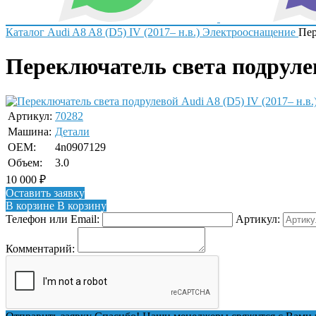
Каталог
Audi
A8
A8 (D5) IV (2017– н.в.)
Электрооснащение
Пер
Переключатель света подрулево
Артикул:
70282
Машина:
Детали
OEM:
4n0907129
Объем:
3.0
10 000
₽
Оставить заявку
В корзине
В корзину
Телефон или Email:
Артикул:
Комментарий: