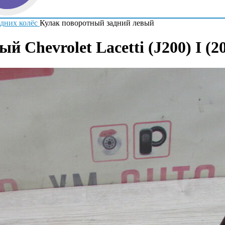
адних колёс
Кулак поворотный задний левый
 Chevrolet Lacetti (J200) I (2